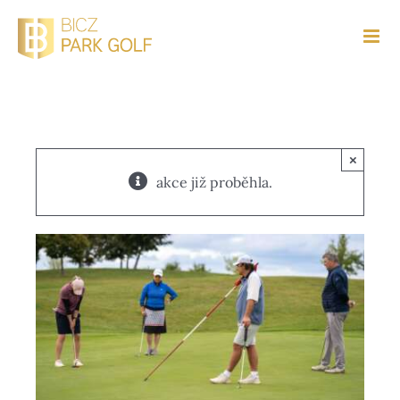
Přeskočit
na
obsah
×
akce již proběhla.