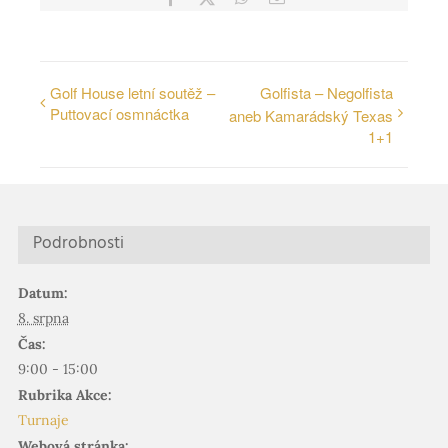
mail
Golf House letní soutěž –
Golfista – Negolfista
Puttovací osmnáctka
aneb Kamarádský Texas
1+1
Podrobnosti
Datum:
8. srpna
Čas:
9:00 - 15:00
Rubrika Akce:
Turnaje
Webová stránka: