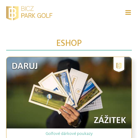
Přeskočit
na
obsah
ESHOP
Golfové dárkové poukazy