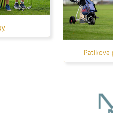
py
Patíkova 