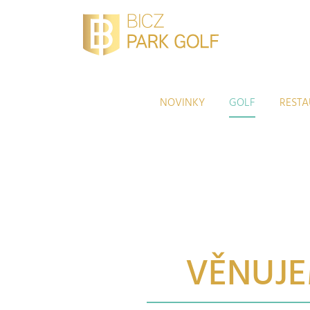
Přeskočit
na
obsah
NOVINKY
GOLF
REST
VĚNUJE