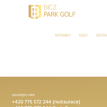
Přeskočit
na
obsah
NOVINKY
GOLF
REST
zavolejte nám
+420 775 572 244 (restaurace)