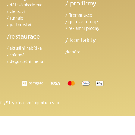
/ pro firmy
/
dětská akademie
/ členství
/ firemní akce
/ turnaje
/ golfové turnaje
/ partnerství
/ reklamní plochy
/restaurace
/ kontakty
/ aktuální nabídka
/kariéra
/
snídaně
/
degustační menu
iftyFifty kreativní agentura s.r.o.