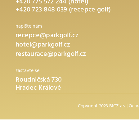
+420 775 572 244 (hotel)
+420 723 848 039 (recepce golf)
napište nám
recepce@parkgolf.cz
hotel@parkgolf.cz
restaurace@parkgolf.cz
zastavte se
Roudničská 730
Hradec Králové
Copyright 2023 BICZ a.s. |
Ochr