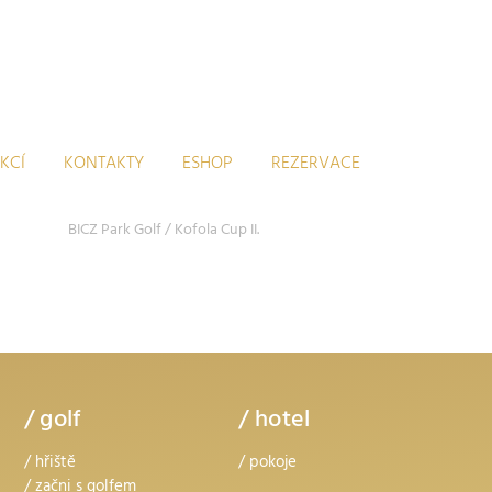
KCÍ
KONTAKTY
ESHOP
REZERVACE
BICZ Park Golf
/
Kofola Cup II.
/ golf
/ hotel
/ hřiště
/ pokoje
/ začni s golfem