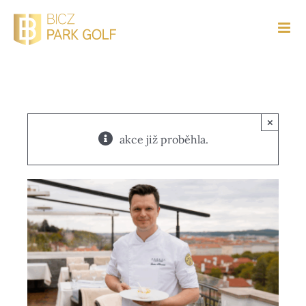
Přeskočit
na
obsah
×
akce již proběhla.