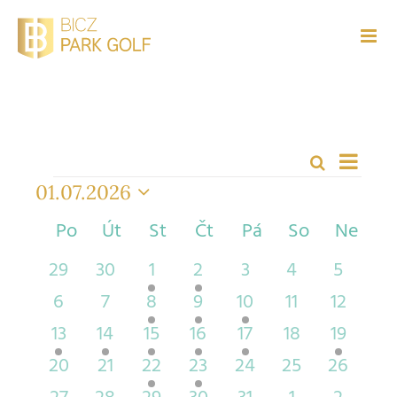
Přeskočit
na
obsah
Navig
Hledat
Navigace
Měsíc
pro
AKCE
pro
01.07.2026
zobra
hledání
Vyberte
Kalendář
Akce
Po
Pondělí
Út
Úterý
St
Středa
Čt
Čtvrtek
Pá
Pátek
So
Sobota
Ne
Nedě
datum.
a
z
zobrazení
0
0
1
1
0
0
0
29
30
1
2
3
4
5
Akce
Akce
akce
akce
akce
akce
akce
akce
akce
0
0
1
3
1
0
0
6
7
8
9
10
11
12
akce
akce
akce
akce
akce
akce
akce
2
1
2
2
1
0
1
13
14
15
16
17
18
19
akce
akce
akce
akce
akce
akce
akce
0
0
1
2
0
0
0
20
21
22
23
24
25
26
akce
akce
akce
akce
akce
akce
akce