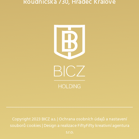
Roudničská 730, Hradec Králové
Copyright 2023 BICZ a.s. |
Ochrana osobních údajů
a
nastavení
souborů cookies
| Design a realizace
FiftyFifty kreativní agentura
s.r.o.