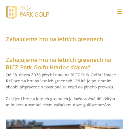
Přeskočit
na
obsah
Zahajujeme hru na letních greenech
Zahajujeme hru na letních greenech na
BICZ Park Golfu Hradec Králové
Od 28. února 2026 přecházíme na BICZ Park Golfu Hradec
Králové na hru na letních greenech. Hřiště je po zimním
období připravené a postupně se vrací do plného provozu.
Zahájení hry na letních greenech je každoročně důležitým
milníkem a symbolickým začátkem nové golfové sezóny.