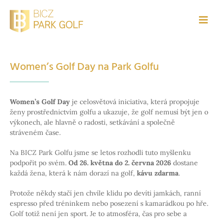
Přeskočit
na
obsah
Women’s Golf Day na Park Golfu
Women’s Golf Day
je celosvětová iniciativa, která propojuje
ženy prostřednictvím golfu a ukazuje, že golf nemusí být jen o
výkonech, ale hlavně o radosti, setkávání a společně
stráveném čase.
Na BICZ Park Golfu jsme se letos rozhodli tuto myšlenku
podpořit po svém.
Od 26. května do 2. června 2026
dostane
každá žena, která k nám dorazí na golf,
kávu zdarma
.
Protože někdy stačí jen chvíle klidu po devíti jamkách, ranní
espresso před tréninkem nebo posezení s kamarádkou po hře.
Golf totiž není jen sport. Je to atmosféra, čas pro sebe a