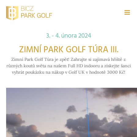
Přeskočit
na
obsah
3. - 4. února 2024
ZIMNÍ PARK GOLF TÚRA III.
Zimní Park Golf Túra je zpět! Zahrajte si zajímavá hřiště z
různých koutů světa na našem Full HD indooru a získejte šanci
vyhrát poukázku na nákup v Golf UK v hodnotě 3000 Kč!