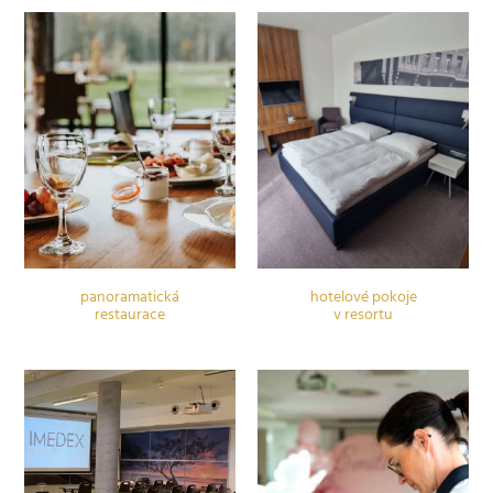
panoramatická
hotelové pokoje
restaurace
v resortu