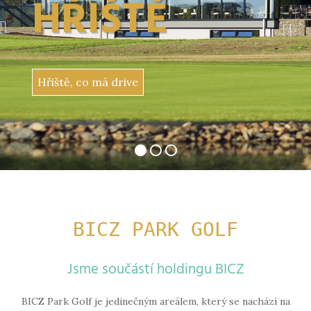
H
Ř
I
Š
T
Ě
Hřiště, co má drive
BICZ PARK GOLF
Jsme součástí holdingu BICZ
BICZ Park Golf je jedinečným areálem, který se nachází na