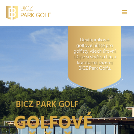
Devítijamkové
golfové hřiště pro
golfisty všech úrovní.
Užijte si skvělou hru a
komfortní zázemí
BICZ Park Golfu.
BICZ PARK GOLF
G
O
L
F
O
V
É