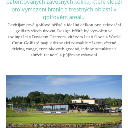
patentovaných závěsných kolíků, které slouží
pro vymezení hranic a trestných oblastí v
golfovém areálu.
Devítijamkové golfové hřiště s ideální délkou pro rekreační
golfisty všech úrovní. Design hřiště byl vytvořen ve
spolupráci s Davidem Cartrem, vítězem Irish Open a World
Cupu. Golfisté mají k dispozici rozsáhlé zázemí včetně
driving range, tréninkových greenů, indoor simulátoru,
služeb trenérů a půjčovny vybavení.