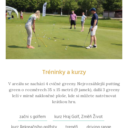
Tréninky a kurzy
V areálu se nachází 4 cvičné greeny. Nejrozsáhlejší putting
green o rozměrech 35 x 15 metrů (9 jamek), další 3 greeny
leží v mírně nakloněné ploše, kde si můžete natrénovat
krátkou hru.
začni s golfem
kurz Hraj Golf, Změň Život
kurz Rekreačního golfisty
trenéři
driving range