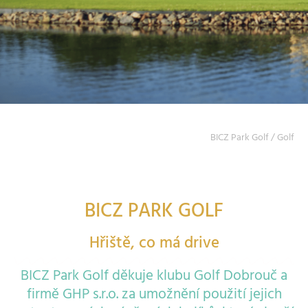
BICZ Park Golf
/
Golf
BICZ PARK GOLF
Hřiště, co má drive
BICZ Park Golf děkuje klubu Golf Dobrouč a
firmě GHP s.r.o. za umožnění použití jejich