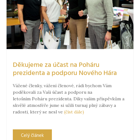
Děkujeme za účast na Poháru
prezidenta a podporu Nového Hára
Vážené členky, vážení členové, rádi bychom Vám
poděkovali za Vaši účast a podporu na
letošním Poháru prezidenta. Díky vašim příspěvkům a
skvělé atmosféře jsme si užili turnaj plný zábavy a
radosti, který se nesl ve
(číst dále)
Celý článek