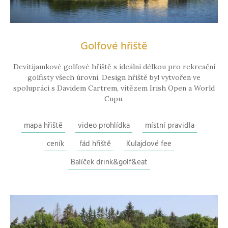
Golfové hřiště
Devítijamkové golfové hřiště s ideální délkou pro rekreační
golfisty všech úrovní. Design hřiště byl vytvořen ve
spolupráci s Davidem Cartrem, vítězem Irish Open a World
Cupu.
mapa hřiště
video prohlídka
místní pravidla
ceník
řád hřiště
Kulajdové fee
Balíček drink&golf&eat